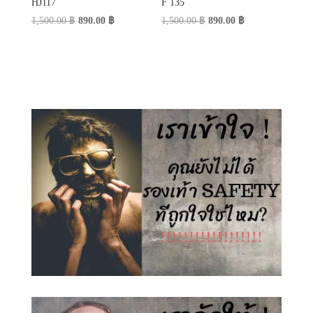
HJ117
F 135
Original
Current
Original
Current
1,500.00
฿
890.00
฿
1,500.00
฿
890.00
฿
price
price
price
price
was:
is:
was:
is:
1,500.00 ฿.
890.00 ฿.
1,500.00 ฿.
890.00 ฿.