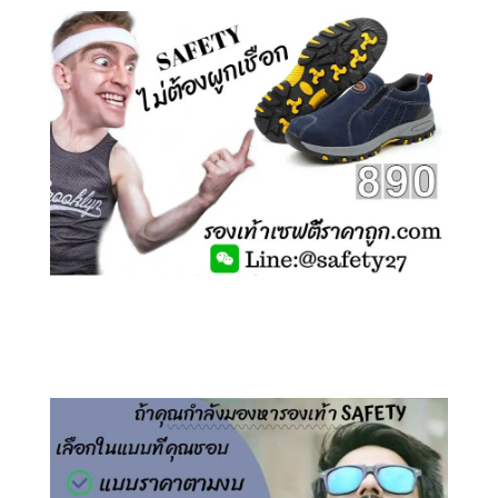
คลิกชม รองเท้าเซฟตี้ ไร้เชือก