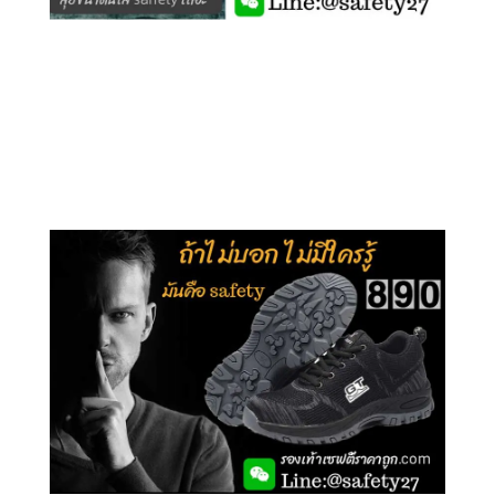
คลิกชม รุ่นหุ้มข้อ G210
คลิกชม รุ่นหุ้มส้น G106