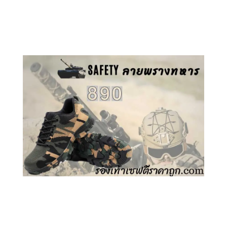
คลิกชม รองเท้าเซฟตี้ GT
คลิกชม รองเท้าเซฟตี้ ลายพราง