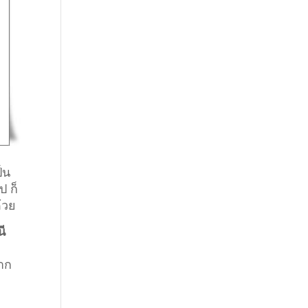
็น
ป ก็
้วย
ี
ยาก