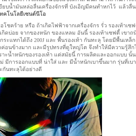
ียบน้ำมันหล่อลื่นเครื่องจักรที่ บังเอิญมีคนทำหกไว้ แล้วลื่น
เทคโนโลยีเซนต์นีโอ
อโชคร้าย หรือ ถ้าเกิดไฟฟ้าจากเครื่องจักร รั่ว รองเท้าเซฟต
ี่เกิดบ่อย จากของหนัก ของแหลม อันนี้ รองเท้าเซฟตี้ เขาถน
ระแทกได้ถึง 200J และ พื้นรองเท้า กันทะลุ โดยมีพื้นเหล็ก
ักค่อนข้างมาก และมีรูปทรงที่ดูใหญ่โต จึงทำให้มีความรู้สึก
า เพราะน้ำหนักของรองเท้า แต่สมัยนี้ การผลิตและออกแบบ นั้น
ม่ มีการออกแบบที่ น่าใส่ และ มีน้ำหนักเบาขึ้นมาก รุ่นที่เบ
ะกันทะลุได้อย่างดี