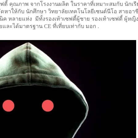
เซฟตี้ คุณภาพ จากโรงงานผลิต ในราคาที่เหมาะสมกับ นักเร
 จัดหาให้กับ นักศึกษา วิทยาลัยเทคโนโลยีเซนต์นีโอ สายอาช
ค หลายแห่ง มีทั้งรองเท้าเซฟตี้ผู้ชาย รองเท้าเซฟตี้ ผู้หญิ
ัยและได้มาตรฐาน CE ที่เที่ยบเท่ากับ มอก .