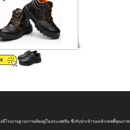
ึ่งมีโรงงานฐานการผลิตอยู่ในประเทศจีน ซึ่งรับนำเข้ารองเท้าเซฟตี้ค