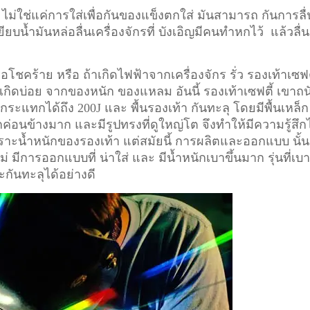
 ไม่ใช่แค่การใส่เพื่อกันของแข็งตกใส่ มันสามารถ กันการลื่
ียบน้ำมันหล่อลื่นเครื่องจักรที่ บังเอิญมีคนทำหกไว้ แล้วลื่น
อโชคร้าย หรือ ถ้าเกิดไฟฟ้าจากเครื่องจักร รั่ว รองเท้าเซฟต
ี่เกิดบ่อย จากของหนัก ของแหลม อันนี้ รองเท้าเซฟตี้ เขาถน
ระแทกได้ถึง 200J และ พื้นรองเท้า กันทะลุ โดยมีพื้นเหล็ก
ักค่อนข้างมาก และมีรูปทรงที่ดูใหญ่โต จึงทำให้มีความรู้สึก
า เพราะน้ำหนักของรองเท้า แต่สมัยนี้ การผลิตและออกแบบ นั้น
ม่ มีการออกแบบที่ น่าใส่ และ มีน้ำหนักเบาขึ้นมาก รุ่นที่เบ
ะกันทะลุได้อย่างดี