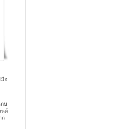
ีมือ
เกษ
ยนต์
ยาก