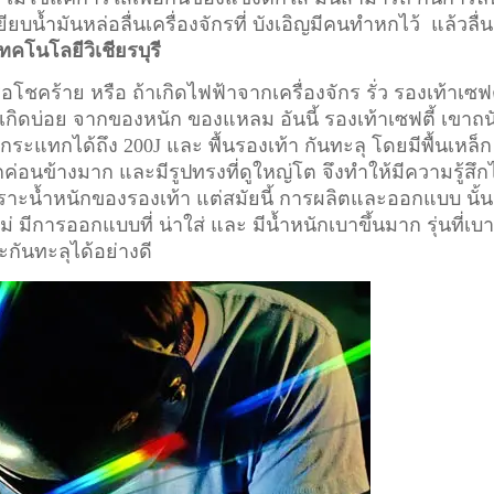
ียบน้ำมันหล่อลื่นเครื่องจักรที่ บังเอิญมีคนทำหกไว้ แล้วลื่น
ทคโนโลยีวิเชียรบุรี
อโชคร้าย หรือ ถ้าเกิดไฟฟ้าจากเครื่องจักร รั่ว รองเท้าเซฟต
ี่เกิดบ่อย จากของหนัก ของแหลม อันนี้ รองเท้าเซฟตี้ เขาถน
ระแทกได้ถึง 200J และ พื้นรองเท้า กันทะลุ โดยมีพื้นเหล็ก
ักค่อนข้างมาก และมีรูปทรงที่ดูใหญ่โต จึงทำให้มีความรู้สึก
า เพราะน้ำหนักของรองเท้า แต่สมัยนี้ การผลิตและออกแบบ นั้น
ม่ มีการออกแบบที่ น่าใส่ และ มีน้ำหนักเบาขึ้นมาก รุ่นที่เบ
ะกันทะลุได้อย่างดี