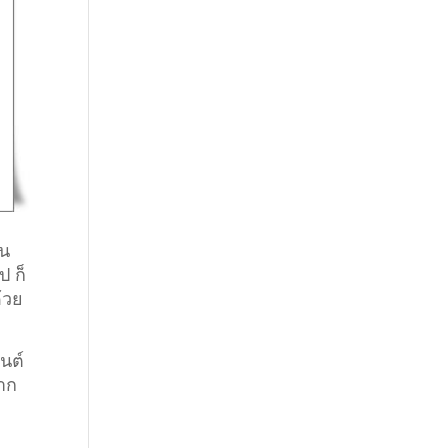
็น
ป ก็
้วย
ยนต์
ยาก