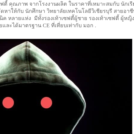
เซฟตี้ คุณภาพ จากโรงงานผลิต ในราคาที่เหมาะสมกับ นักเร
ัดหาให้กับ นักศึกษา วิทยาลัยเทคโนโลยีวิเชียรบุรี สายอาช
ค หลายแห่ง มีทั้งรองเท้าเซฟตี้ผู้ชาย รองเท้าเซฟตี้ ผู้หญิ
ัยและได้มาตรฐาน CE ที่เที่ยบเท่ากับ มอก .