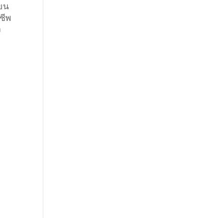
ียน
ชีพ
ง