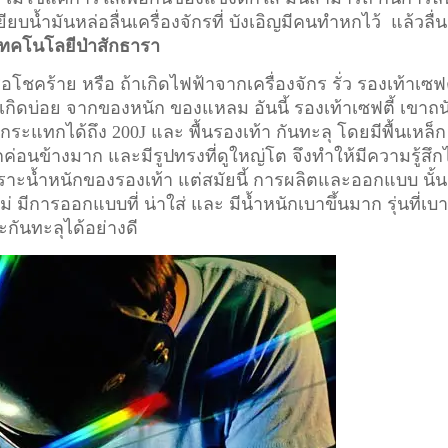
ียบน้ำมันหล่อลื่นเครื่องจักรที่ บังเอิญมีคนทำหกไว้ แล้วลื่น
เทคโนโลยีป่าสักธารา
อโชคร้าย หรือ ถ้าเกิดไฟฟ้าจากเครื่องจักร รั่ว รองเท้าเซฟต
ี่เกิดบ่อย จากของหนัก ของแหลม อันนี้ รองเท้าเซฟตี้ เขาถน
ระแทกได้ถึง 200J และ พื้นรองเท้า กันทะลุ โดยมีพื้นเหล็ก
ักค่อนข้างมาก และมีรูปทรงที่ดูใหญ่โต จึงทำให้มีความรู้สึก
า เพราะน้ำหนักของรองเท้า แต่สมัยนี้ การผลิตและออกแบบ นั้น
ม่ มีการออกแบบที่ น่าใส่ และ มีน้ำหนักเบาขึ้นมาก รุ่นที่เบ
ะกันทะลุได้อย่างดี