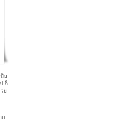
ป็น
ป ก็
้วย
ยาก