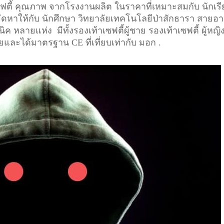
เซฟตี้ คุณภาพ จากโรงงานผลิต ในราคาที่เหมาะสมกับ นักเร
 จัดหาให้กับ นักศึกษา วิทยาลัยเทคโนโลยีป่าสักธารา สายอา
ค หลายแห่ง มีทั้งรองเท้าเซฟตี้ผู้ชาย รองเท้าเซฟตี้ ผู้หญิ
ัยและได้มาตรฐาน CE ที่เที่ยบเท่ากับ มอก .