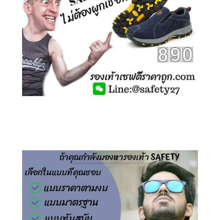
คลิกชม รองเท้าเซฟตี้ ไร้เชือก