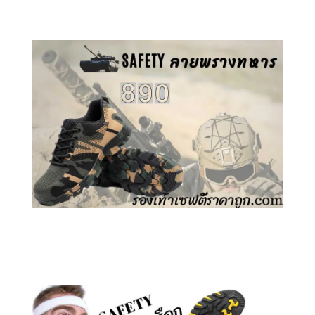
คลิกชม รองเท้าเซฟตี้ GT
คลิกชม รองเท้าเซฟตี้ ลายพราง