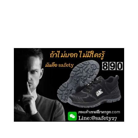
คลิกชม รุ่นหุ้มข้อ G210
คลิกชม รุ่นหุ้มส้น G106