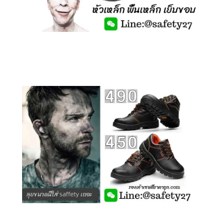
คลิกชม รองเท้าเซฟตี้ รุ่นถูกสุดๆ