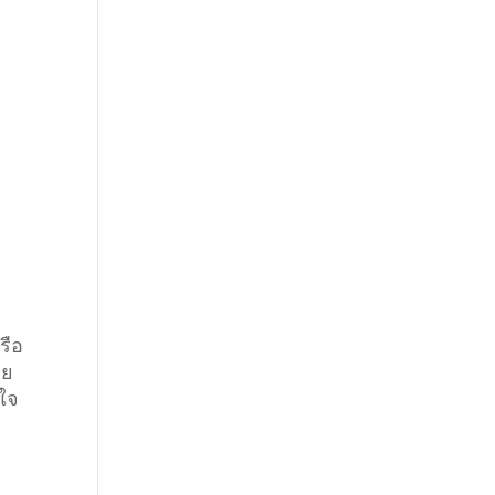
รือ
วย
่ใจ