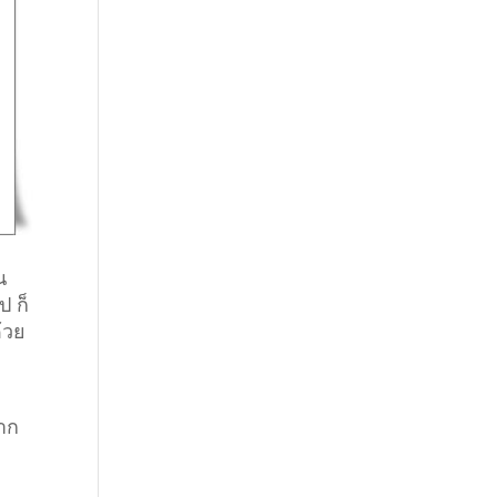
น
ป ก็
้วย
ยาก