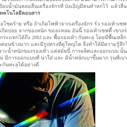
ียบน้ำมันหล่อลื่นเครื่องจักรที่ บังเอิญมีคนทำหกไว้ แล้วลื่น
ยเทคโนโลยีคอนสาร
อโชคร้าย หรือ ถ้าเกิดไฟฟ้าจากเครื่องจักร รั่ว รองเท้าเซฟต
ี่เกิดบ่อย จากของหนัก ของแหลม อันนี้ รองเท้าเซฟตี้ เขาถน
ระแทกได้ถึง 200J และ พื้นรองเท้า กันทะลุ โดยมีพื้นเหล็ก
ักค่อนข้างมาก และมีรูปทรงที่ดูใหญ่โต จึงทำให้มีความรู้สึก
า เพราะน้ำหนักของรองเท้า แต่สมัยนี้ การผลิตและออกแบบ นั้น
ม่ มีการออกแบบที่ น่าใส่ และ มีน้ำหนักเบาขึ้นมาก รุ่นที่เบ
ะกันทะลุได้อย่างดี