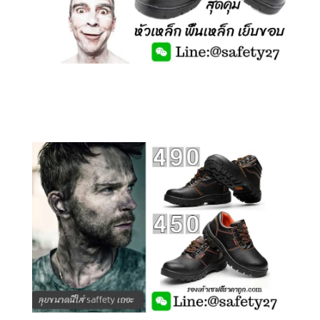
คลิกชม รองเท้าเซฟตี้ รุ่นถูกสุดๆ