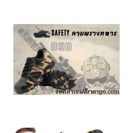
คลิกชม รองเท้าเซฟตี้ GT
คลิกชม รองเท้าเซฟตี้ ลายพราง