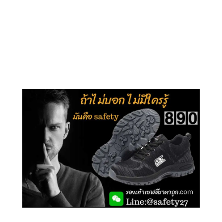
คลิกชม รุ่นหุ้มข้อ G210
คลิกชม รุ่นหุ้มส้น G106