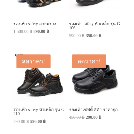
รองเท้า safety ลายพราง
รองเท้า safety หัวเหล็ก รุ่น G
106
Original
Current
1,500.00
฿
890.00
฿
Original
Current
590.00
฿
350.00
฿
price
price
price
price
was:
is:
was:
is:
1,500.00 ฿.
890.00 ฿.
590.00 ฿.
350.00 ฿.
ลดราคา!
ลดราคา!
รองเท้า safety หัวเหล็ก รุ่น G
รองเท้าเซฟตี้ สีดำ ราคาถูก
210
Original
Current
450.00
฿
290.00
฿
Original
Current
790.00
฿
590.00
฿
price
price
price
price
was:
is: