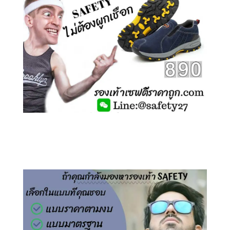
คลิกชม รองเท้าเซฟตี้ ไร้เชือก