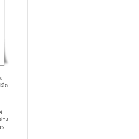
าม
ีมือ
ท
ช่าง
คร