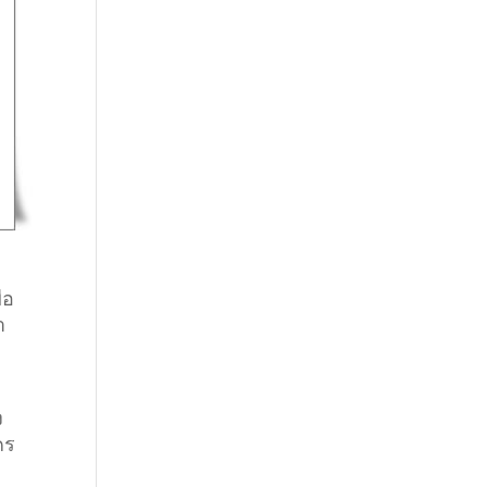
ง
่อ
า
ง
คร