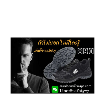
คลิกชม รุ่นหุ้มข้อ G210
คลิกชม รุ่นหุ้มส้น G106