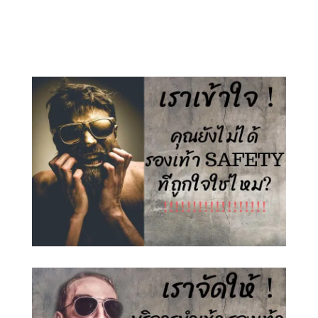
price
price
price
price
was:
is:
was:
is:
1,500.00 ฿.
890.00 ฿.
1,500.00 ฿.
890.00 ฿.