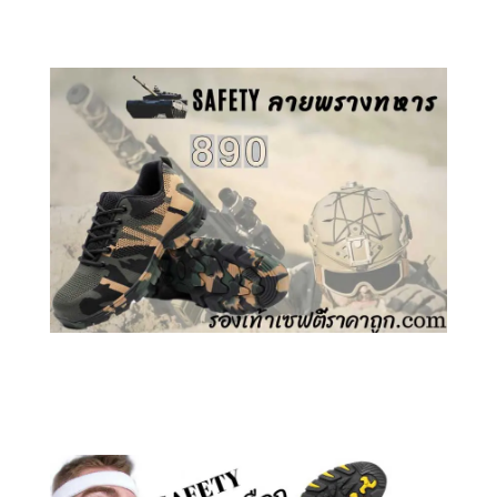
คลิกชม รองเท้าเซฟตี้ GT
คลิกชม รองเท้าเซฟตี้ ลายพราง