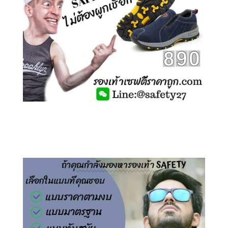
คลิกชม รองเท้าเซฟตี้ ไร้เชือก