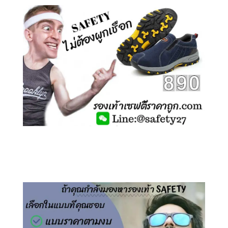
คลิกชม รองเท้าเซฟตี้ ไร้เชือก