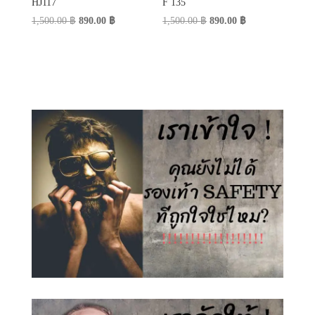
HJ117
F 135
Original
Current
Original
Current
1,500.00
฿
890.00
฿
1,500.00
฿
890.00
฿
price
price
price
price
was:
is:
was:
is:
1,500.00 ฿.
890.00 ฿.
1,500.00 ฿.
890.00 ฿.