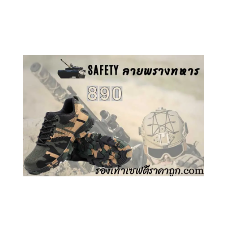
คลิกชม รองเท้าเซฟตี้ GT
คลิกชม รองเท้าเซฟตี้ ลายพราง