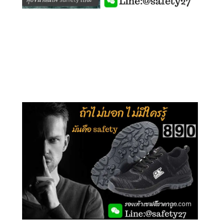
คลิกชม รุ่นหุ้มข้อ G210
คลิกชม รุ่นหุ้มส้น G106