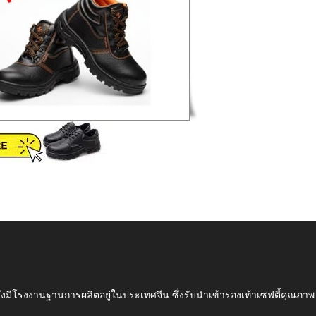
ึ่งมีโรงงานฐานการผลิตอยู่ในประเทศจีน ซึ่งรับนำเข้ารองเท้าเซฟตี้ค