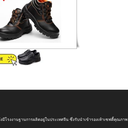
ึ่งมีโรงงานฐานการผลิตอยู่ในประเทศจีน ซึ่งรับนำเข้ารองเท้าเซฟตี้ค