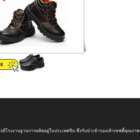
ึ่งมีโรงงานฐานการผลิตอยู่ในประเทศจีน ซึ่งรับนำเข้ารองเท้าเซฟตี้ค