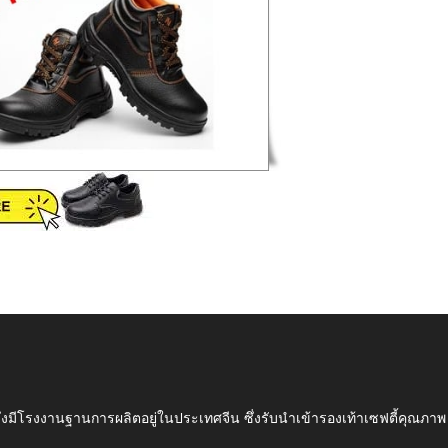
ึ่งมีโรงงานฐานการผลิตอยู่ในประเทศจีน ซึ่งรับนำเข้ารองเท้าเซฟตี้ค