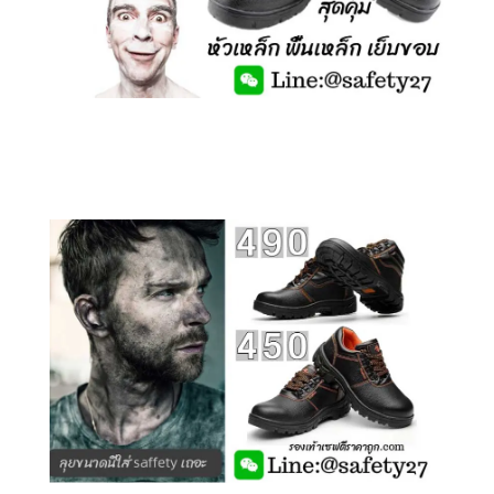
คลิกชม รองเท้าเซฟตี้ รุ่นถูกสุดๆ