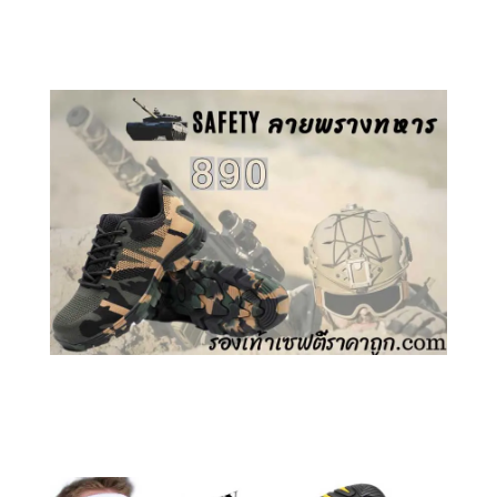
คลิกชม รองเท้าเซฟตี้ GT
คลิกชม รองเท้าเซฟตี้ ลายพราง