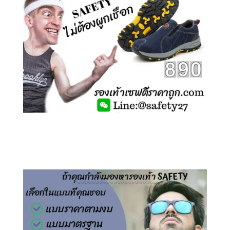
คลิกชม รองเท้าเซฟตี้ ไร้เชือก