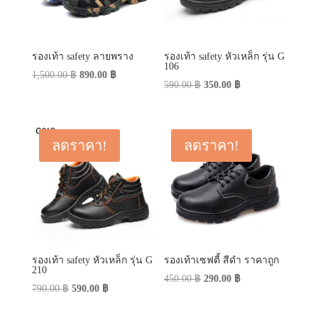
รองเท้า safety ลายพราง
รองเท้า safety หัวเหล็ก รุ่น G
106
Original
Current
1,500.00
฿
890.00
฿
Original
Current
590.00
฿
350.00
฿
price
price
price
price
was:
is:
was:
is:
1,500.00 ฿.
890.00 ฿.
590.00 ฿.
350.00 ฿.
ลดราคา!
ลดราคา!
รองเท้า safety หัวเหล็ก รุ่น G
รองเท้าเซฟตี้ สีดำ ราคาถูก
210
Original
Current
450.00
฿
290.00
฿
Original
Current
790.00
฿
590.00
฿
price
price
price
price
was:
is: