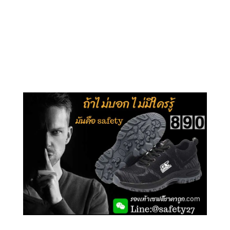
คลิกชม รุ่นหุ้มข้อ G210
คลิกชม รุ่นหุ้มส้น G106