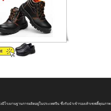
ึ่งมีโรงงานฐานการผลิตอยู่ในประเทศจีน ซึ่งรับนำเข้ารองเท้าเซฟตี้ค