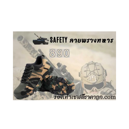
คลิกชม รองเท้าเซฟตี้ GT
คลิกชม รองเท้าเซฟตี้ ลายพราง