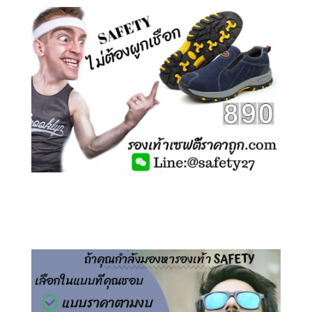
คลิกชม รองเท้าเซฟตี้ ไร้เชือก