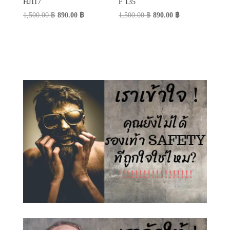
HJ117
F 135
Original
Current
Original
Current
1,500.00
฿
890.00
฿
1,500.00
฿
890.00
฿
price
price
price
price
was:
is:
was:
is:
1,500.00 ฿.
890.00 ฿.
1,500.00 ฿.
890.00 ฿.