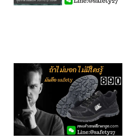
คลิกชม รุ่นหุ้มข้อ G210
คลิกชม รุ่นหุ้มส้น G106