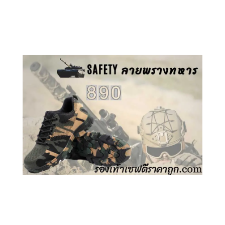
คลิกชม รองเท้าเซฟตี้ GT
คลิกชม รองเท้าเซฟตี้ ลายพราง