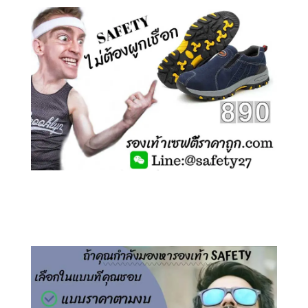
คลิกชม รองเท้าเซฟตี้ ไร้เชือก