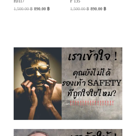
HJ117
F 135
Original
Current
Original
Current
1,500.00
฿
890.00
฿
1,500.00
฿
890.00
฿
price
price
price
price
was:
is:
was:
is:
1,500.00 ฿.
890.00 ฿.
1,500.00 ฿.
890.00 ฿.