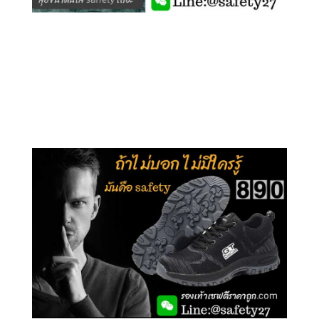
คลิกชม รุ่นหุ้มข้อ G210
คลิกชม รุ่นหุ้มส้น G106