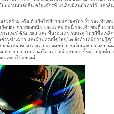
ียบน้ำมันหล่อลื่นเครื่องจักรที่ บังเอิญมีคนทำหกไว้ แล้วลื่น
อโชคร้าย หรือ ถ้าเกิดไฟฟ้าจากเครื่องจักร รั่ว รองเท้าเซฟต
ี่เกิดบ่อย จากของหนัก ของแหลม อันนี้ รองเท้าเซฟตี้ เขาถน
ระแทกได้ถึง 200J และ พื้นรองเท้า กันทะลุ โดยมีพื้นเหล็ก
ักค่อนข้างมาก และมีรูปทรงที่ดูใหญ่โต จึงทำให้มีความรู้สึก
า เพราะน้ำหนักของรองเท้า แต่สมัยนี้ การผลิตและออกแบบ นั้น
ม่ มีการออกแบบที่ น่าใส่ และ มีน้ำหนักเบาขึ้นมาก รุ่นที่เบ
ะกันทะลุได้อย่างดี