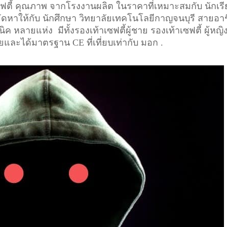
เซฟตี้ คุณภาพ จากโรงงานผลิต ในราคาที่เหมาะสมกับ นักเร
 จัดหาให้กับ นักศึกษา วิทยาลัยเทคโนโลยีกาญจนบุรี สายอา
ค หลายแห่ง มีทั้งรองเท้าเซฟตี้ผู้ชาย รองเท้าเซฟตี้ ผู้หญิ
ัยและได้มาตรฐาน CE ที่เที่ยบเท่ากับ มอก .