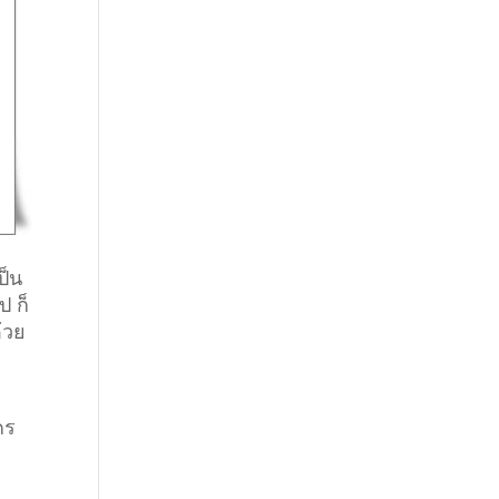
ป็น
ป ก็
้วย
คร