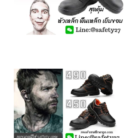
คลิกชม รองเท้าเซฟตี้ รุ่นถูกสุดๆ