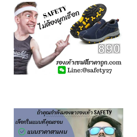
คลิกชม รองเท้าเซฟตี้ ไร้เชือก