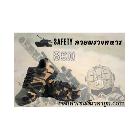
คลิกชม รองเท้าเซฟตี้ GT
คลิกชม รองเท้าเซฟตี้ ลายพราง