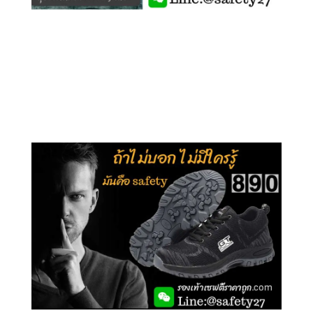
คลิกชม รุ่นหุ้มข้อ G210
คลิกชม รุ่นหุ้มส้น G106