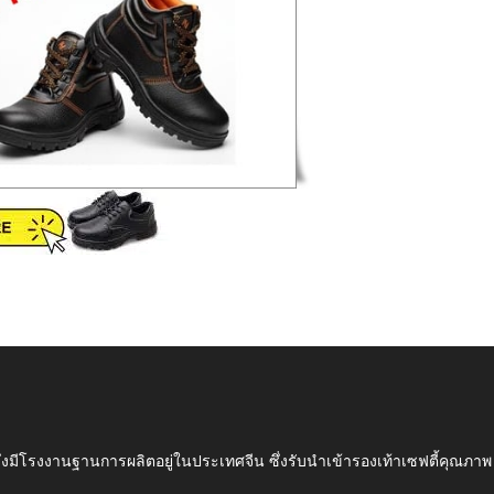
ึ่งมีโรงงานฐานการผลิตอยู่ในประเทศจีน ซึ่งรับนำเข้ารองเท้าเซฟตี้ค