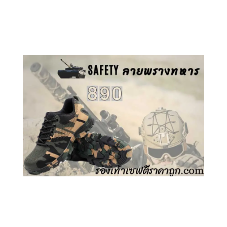
คลิกชม รองเท้าเซฟตี้ GT
คลิกชม รองเท้าเซฟตี้ ลายพราง