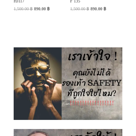
HJ117
F 135
Original
Current
Original
Current
1,500.00
฿
890.00
฿
1,500.00
฿
890.00
฿
price
price
price
price
was:
is:
was:
is:
1,500.00 ฿.
890.00 ฿.
1,500.00 ฿.
890.00 ฿.