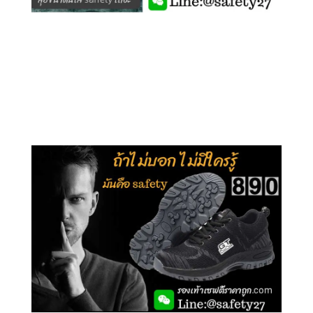
คลิกชม รุ่นหุ้มข้อ G210
คลิกชม รุ่นหุ้มส้น G106