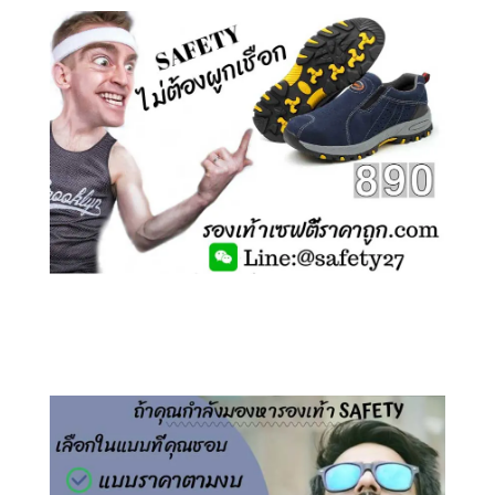
คลิกชม รองเท้าเซฟตี้ ไร้เชือก