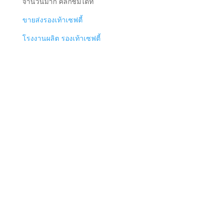
จำนวนมาก คลิกชมได้ที่
ขายส่งรองเท้าเซฟตี้
โรงงานผลิต รองเท้าเซฟตี้
เกี่ยวกับเรา
เราคือตัวแทนโรงงานขายส่ง
รองเท้าเซฟตี้
ในไทย ซึ่งมี
โรงงานฐานการผลิตอยู่ในประเทศจีน ซึ่งรับนำเข้ารองเท้า
เซฟตี้คุณภาพ ตรงตามความต้องการและงบประมาณของ
คุณ
สนใจสอบถามและรายละเอียดได้ที่ 0830389895