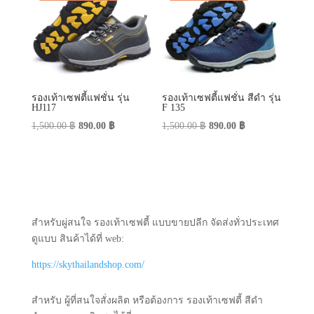
รองเท้าเซฟตี้แฟชั่น รุ่น
รองเท้าเซฟตี้แฟชั่น สีดำ รุ่น
HJ117
F 135
Original
Current
Original
Current
1,500.00
฿
890.00
฿
1,500.00
฿
890.00
฿
price
price
price
price
was:
is:
was:
is:
1,500.00 ฿.
890.00 ฿.
1,500.00 ฿.
890.00 ฿.
สำหรับผู่สนใจ รองเท้าเซฟตี้ แบบขายปลีก จัดส่งทั่วประเทศ
ดูแบบ สินค้าได้ที่ web:
https://skythailandshop.com/
สำหรับ ผู้ที่สนใจสั่งผลิต หรือต้องการ รองเท้าเซฟตี้ สีดำ