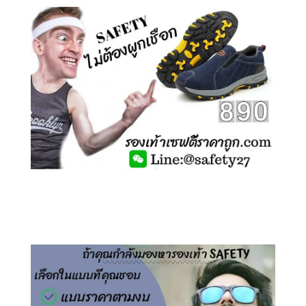
คลิกชม รองเท้าเซฟตี้ ไร้เชือก