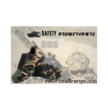
คลิกชม รองเท้าเซฟตี้ GT
คลิกชม รองเท้าเซฟตี้ ลายพราง