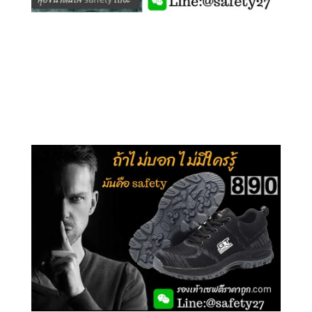
คลิกชม รุ่นหุ้มข้อ G210
คลิกชม รุ่นหุ้มส้น G106