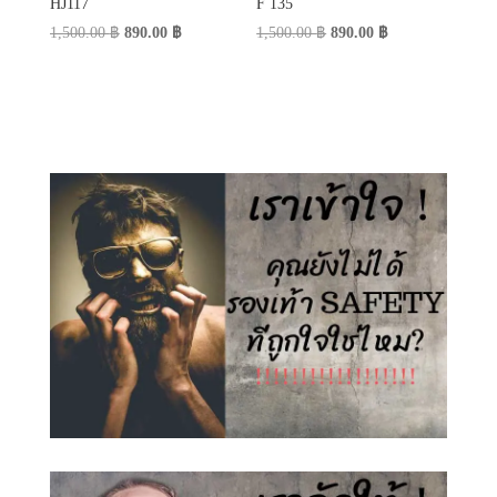
HJ117
F 135
Original
Current
Original
Current
1,500.00
฿
890.00
฿
1,500.00
฿
890.00
฿
price
price
price
price
was:
is:
was:
is:
1,500.00 ฿.
890.00 ฿.
1,500.00 ฿.
890.00 ฿.