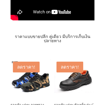
ราคาแบบขายปลีก คู่เดียว มีบริการเก็บเงิน
ปลายทาง
ลดราคา!
ลดราคา!
รองเท้า safety ลายพราง
รองเท้า safety หัวเหล็ก รุ่น G