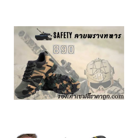
คลิกชม รองเท้าเซฟตี้ GT
คลิกชม รองเท้าเซฟตี้ ลายพราง