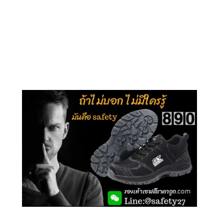
คลิกชม รุ่นหุ้มข้อ G210
คลิกชม รุ่นหุ้มส้น G106