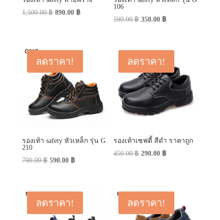
106
Original
Current
1,500.00
฿
890.00
฿
Original
Current
590.00
฿
350.00
฿
price
price
price
price
was:
is:
was:
is:
1,500.00 ฿.
890.00 ฿.
590.00 ฿.
350.00 ฿.
ลดราคา!
ลดราคา!
รองเท้า safety หัวเหล็ก รุ่น G
รองเท้าเซฟตี้ สีดำ ราคาถูก
210
Original
Current
450.00
฿
290.00
฿
Original
Current
790.00
฿
590.00
฿
price
price
price
price
was:
is:
was:
is:
450.00 ฿.
290.00 ฿.
790.00 ฿.
590.00 ฿.
ลดราคา!
ลดราคา!