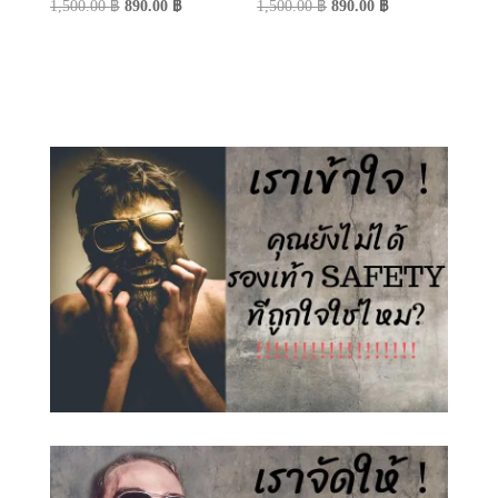
Original
Current
Original
Current
1,500.00
฿
890.00
฿
1,500.00
฿
890.00
฿
price
price
price
price
was:
is:
was:
is:
1,500.00 ฿.
890.00 ฿.
1,500.00 ฿.
890.00 ฿.