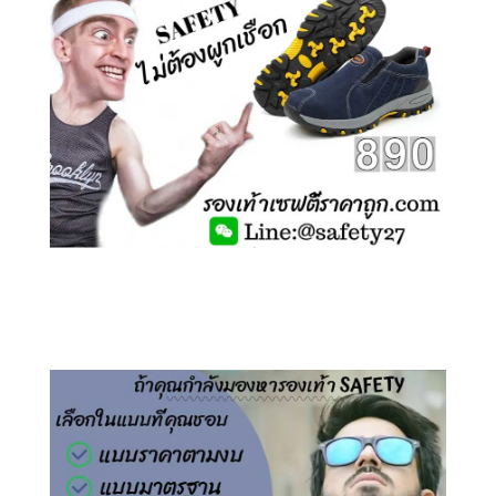
คลิกชม รองเท้าเซฟตี้ ไร้เชือก