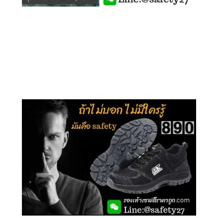
คลิกชม รุ่นหุ้มข้อ G210
คลิกชม รุ่นหุ้มส้น G106