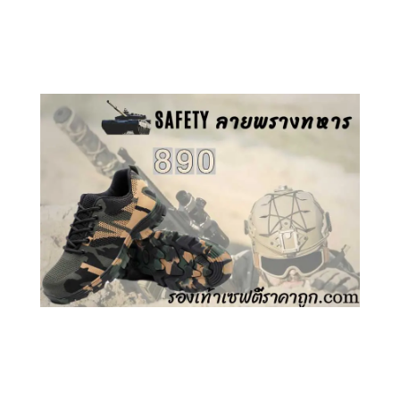
คลิกชม รองเท้าเซฟตี้ GT
คลิกชม รองเท้าเซฟตี้ ลายพราง