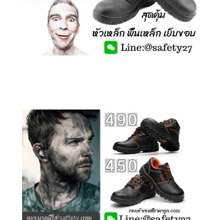
คลิกชม รองเท้าเซฟตี้ รุ่นถูกสุดๆ