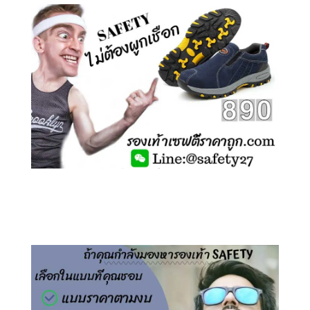
คลิกชม รองเท้าเซฟตี้ ไร้เชือก