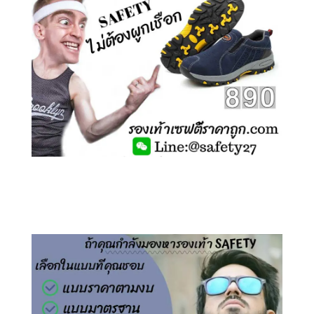
คลิกชม รองเท้าเซฟตี้ ไร้เชือก