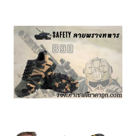
คลิกชม รองเท้าเซฟตี้ GT
คลิกชม รองเท้าเซฟตี้ ลายพราง