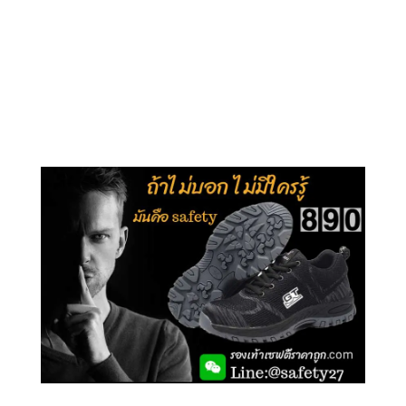
คลิกชม รุ่นหุ้มข้อ G210
คลิกชม รุ่นหุ้มส้น G106