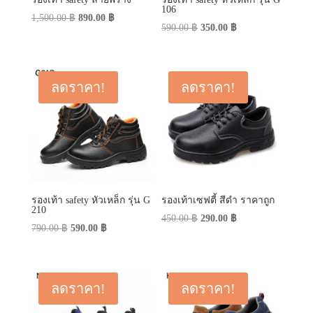
106
Original
Current
1,500.00
฿
890.00
฿
Original
Current
590.00
฿
350.00
฿
price
price
price
price
was:
is:
was:
is:
1,500.00 ฿.
890.00 ฿.
590.00 ฿.
350.00 ฿.
ลดราคา!
ลดราคา!
รองเท้า safety หัวเหล็ก รุ่น G
รองเท้าเซฟตี้ สีดำ ราคาถูก
210
Original
Current
450.00
฿
290.00
฿
Original
Current
790.00
฿
590.00
฿
price
price
price
price
was:
is:
was:
is:
450.00 ฿.
290.00 ฿.
790.00 ฿.
590.00 ฿.
ลดราคา!
ลดราคา!