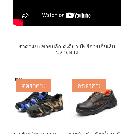
ราคาแบบขายปลีก คู่เดียว มีบริการเก็บเงิน
ปลายทาง
ลดราคา!
ลดราคา!
รองเท้า safety ลายพราง
รองเท้า safety หัวเหล็ก รุ่น G