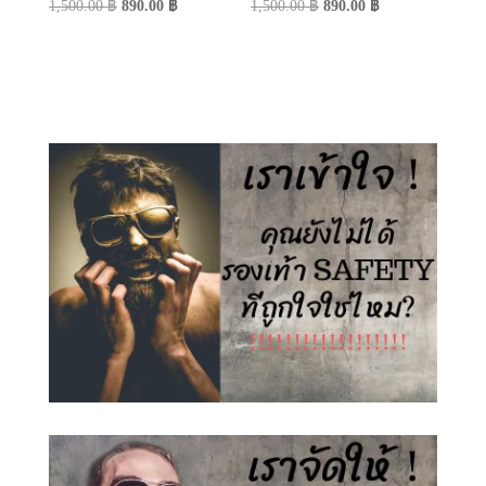
Original
Current
Original
Current
1,500.00
฿
890.00
฿
1,500.00
฿
890.00
฿
price
price
price
price
was:
is:
was:
is:
1,500.00 ฿.
890.00 ฿.
1,500.00 ฿.
890.00 ฿.