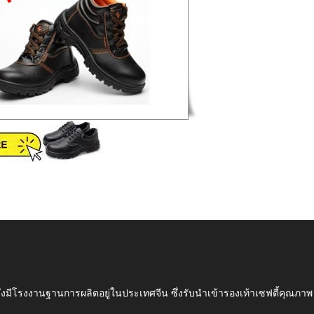
ึ่งมีโรงงานฐานการผลิตอยู่ในประเทศจีน ซึ่งรับนำเข้ารองเท้าเซฟตี้ค