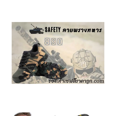
คลิกชม รองเท้าเซฟตี้ GT
คลิกชม รองเท้าเซฟตี้ ลายพราง