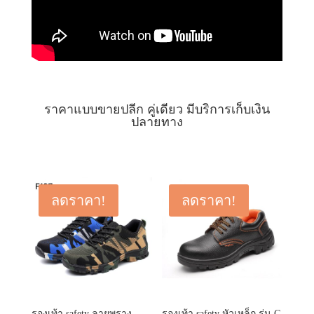
ราคาแบบขายปลีก คู่เดียว มีบริการเก็บเงิน
ปลายทาง
ลดราคา!
ลดราคา!
รองเท้า safety ลายพราง
รองเท้า safety หัวเหล็ก รุ่น G