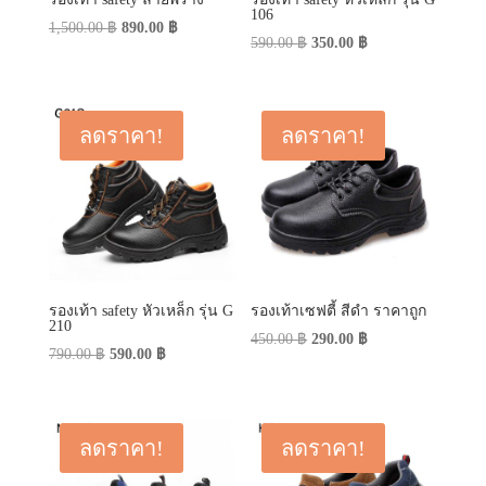
106
Original
Current
1,500.00
฿
890.00
฿
Original
Current
590.00
฿
350.00
฿
price
price
price
price
was:
is:
was:
is:
1,500.00 ฿.
890.00 ฿.
590.00 ฿.
350.00 ฿.
ลดราคา!
ลดราคา!
รองเท้า safety หัวเหล็ก รุ่น G
รองเท้าเซฟตี้ สีดำ ราคาถูก
210
Original
Current
450.00
฿
290.00
฿
Original
Current
790.00
฿
590.00
฿
price
price
price
price
was:
is:
was:
is:
450.00 ฿.
290.00 ฿.
790.00 ฿.
590.00 ฿.
ลดราคา!
ลดราคา!