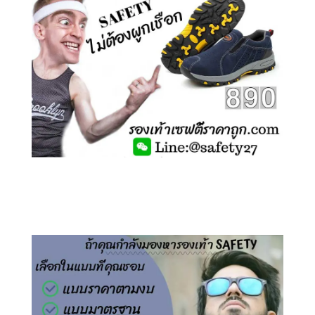
คลิกชม รองเท้าเซฟตี้ ไร้เชือก