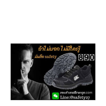
คลิกชม รุ่นหุ้มข้อ G210
คลิกชม รุ่นหุ้มส้น G106