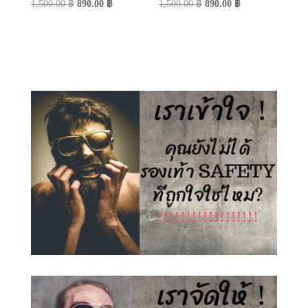
Original
Current
Original
Current
1,500.00
฿
890.00
฿
1,500.00
฿
890.00
฿
price
price
price
price
was:
is:
was:
is:
1,500.00 ฿.
890.00 ฿.
1,500.00 ฿.
890.00 ฿.