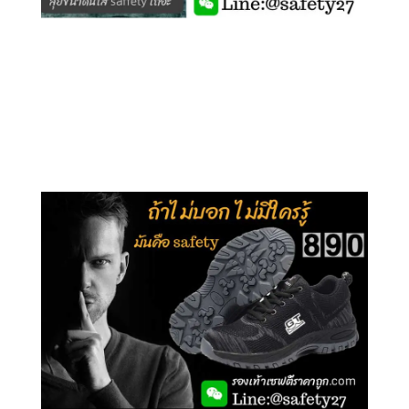
คลิกชม รุ่นหุ้มข้อ G210
คลิกชม รุ่นหุ้มส้น G106