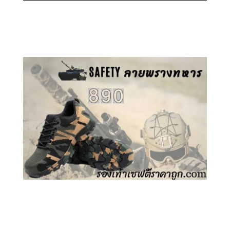
คลิกชม รองเท้าเซฟตี้ GT
คลิกชม รองเท้าเซฟตี้ ลายพราง