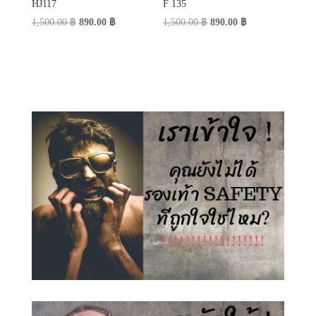
HJ117
F 135
Original
Current
Original
Current
1,500.00
฿
890.00
฿
1,500.00
฿
890.00
฿
price
price
price
price
was:
is:
was:
is:
1,500.00 ฿.
890.00 ฿.
1,500.00 ฿.
890.00 ฿.