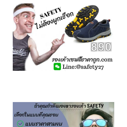
คลิกชม รองเท้าเซฟตี้ ไร้เชือก