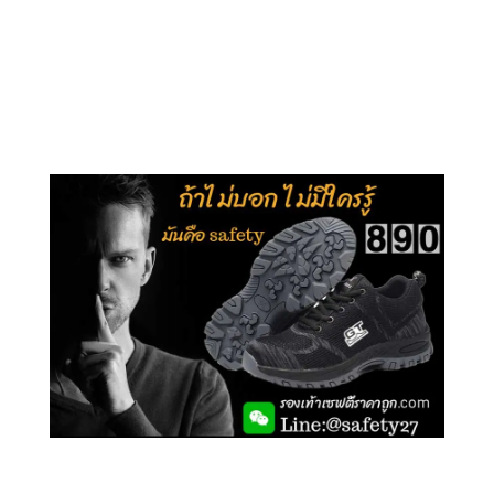
คลิกชม รุ่นหุ้มข้อ G210
คลิกชม รุ่นหุ้มส้น G106