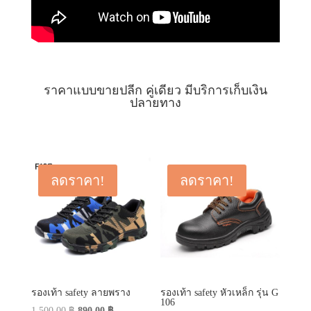
ราคาแบบขายปลีก คู่เดียว มีบริการเก็บเงิน
ปลายทาง
ลดราคา!
ลดราคา!
รองเท้า safety ลายพราง
รองเท้า safety หัวเหล็ก รุ่น G
106
Original
Current
1,500.00
฿
890.00
฿