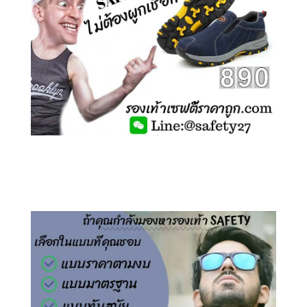
คลิกชม รองเท้าเซฟตี้ ไร้เชือก