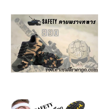
คลิกชม รองเท้าเซฟตี้ GT
คลิกชม รองเท้าเซฟตี้ ลายพราง