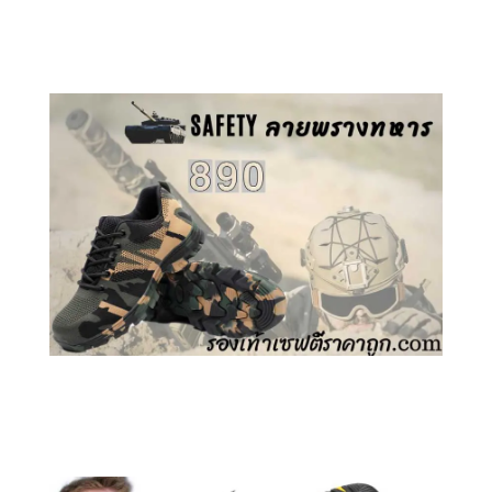
คลิกชม รองเท้าเซฟตี้ GT
คลิกชม รองเท้าเซฟตี้ ลายพราง