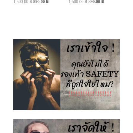
Original
Current
Original
Current
1,500.00
฿
890.00
฿
1,500.00
฿
890.00
฿
price
price
price
price
was:
is:
was:
is:
1,500.00 ฿.
890.00 ฿.
1,500.00 ฿.
890.00 ฿.