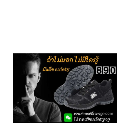
คลิกชม รุ่นหุ้มข้อ G210
คลิกชม รุ่นหุ้มส้น G106