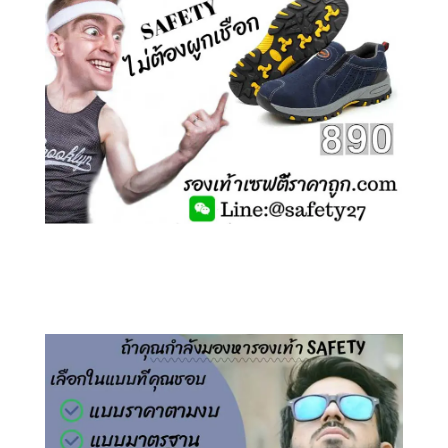
คลิกชม รองเท้าเซฟตี้ ไร้เชือก