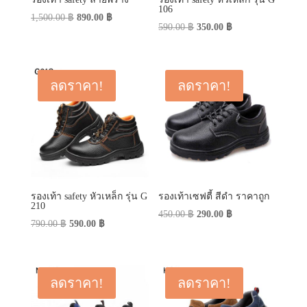
106
Original
Current
1,500.00
฿
890.00
฿
Original
Current
590.00
฿
350.00
฿
price
price
price
price
was:
is:
was:
is:
1,500.00 ฿.
890.00 ฿.
590.00 ฿.
350.00 ฿.
ลดราคา!
ลดราคา!
รองเท้า safety หัวเหล็ก รุ่น G
รองเท้าเซฟตี้ สีดำ ราคาถูก
210
Original
Current
450.00
฿
290.00
฿
Original
Current
790.00
฿
590.00
฿
price
price
price
price
was:
is:
was:
is:
450.00 ฿.
290.00 ฿.
790.00 ฿.
590.00 ฿.
ลดราคา!
ลดราคา!