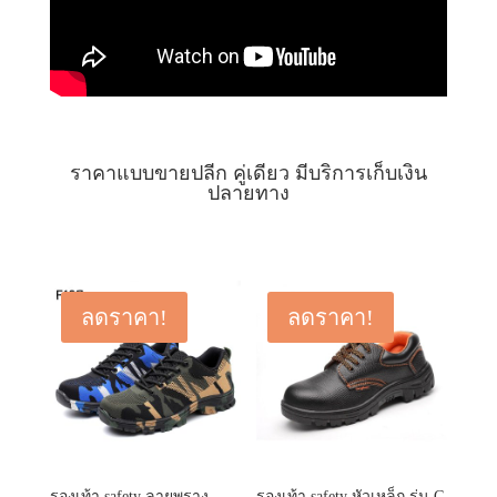
ราคาแบบขายปลีก คู่เดียว มีบริการเก็บเงิน
ปลายทาง
ลดราคา!
ลดราคา!
รองเท้า safety ลายพราง
รองเท้า safety หัวเหล็ก รุ่น G