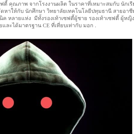
เซฟตี้ คุณภาพ จากโรงงานผลิต ในราคาที่เหมาะสมกับ นักเร
 จัดหาให้กับ นักศึกษา วิทยาลัยเทคโนโลยีปทุมธานี สายอาชี
ค หลายแห่ง มีทั้งรองเท้าเซฟตี้ผู้ชาย รองเท้าเซฟตี้ ผู้หญิ
ัยและได้มาตรฐาน CE ที่เที่ยบเท่ากับ มอก .