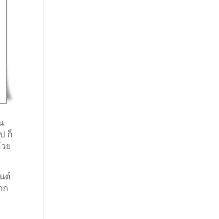
น
ป ก็
้วย
ยนต์
ยาก