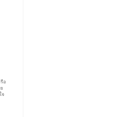
รือ
วย
่ใจ