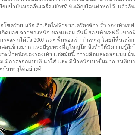
ียบน้ำมันหล่อลื่นเครื่องจักรที่ บังเอิญมีคนทำหกไว้ แล้วลื่น
อโชคร้าย หรือ ถ้าเกิดไฟฟ้าจากเครื่องจักร รั่ว รองเท้าเซฟต
ี่เกิดบ่อย จากของหนัก ของแหลม อันนี้ รองเท้าเซฟตี้ เขาถน
ระแทกได้ถึง 200J และ พื้นรองเท้า กันทะลุ โดยมีพื้นเหล็ก
ักค่อนข้างมาก และมีรูปทรงที่ดูใหญ่โต จึงทำให้มีความรู้สึก
า เพราะน้ำหนักของรองเท้า แต่สมัยนี้ การผลิตและออกแบบ นั้น
ม่ มีการออกแบบที่ น่าใส่ และ มีน้ำหนักเบาขึ้นมาก รุ่นที่เบ
ะกันทะลุได้อย่างดี