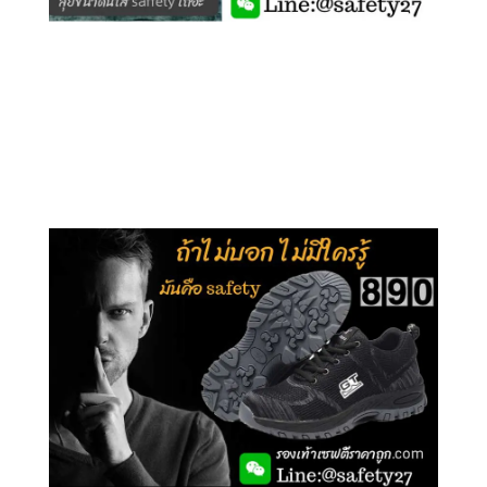
คลิกชม รุ่นหุ้มข้อ G210
คลิกชม รุ่นหุ้มส้น G106