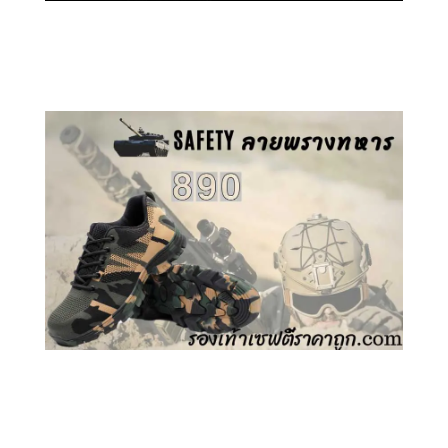
คลิกชม รองเท้าเซฟตี้ GT
คลิกชม รองเท้าเซฟตี้ ลายพราง