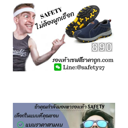
คลิกชม รองเท้าเซฟตี้ ไร้เชือก