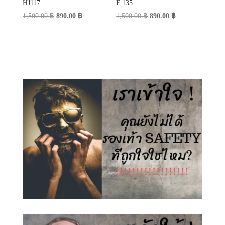
HJ117
F 135
Original
Current
Original
Current
1,500.00
฿
890.00
฿
1,500.00
฿
890.00
฿
price
price
price
price
was:
is:
was:
is:
1,500.00 ฿.
890.00 ฿.
1,500.00 ฿.
890.00 ฿.