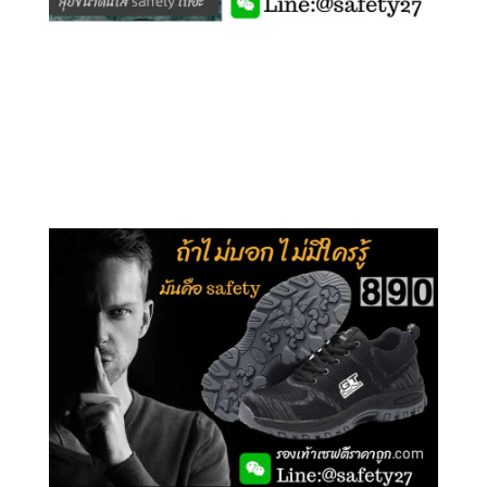
คลิกชม รุ่นหุ้มข้อ G210
คลิกชม รุ่นหุ้มส้น G106