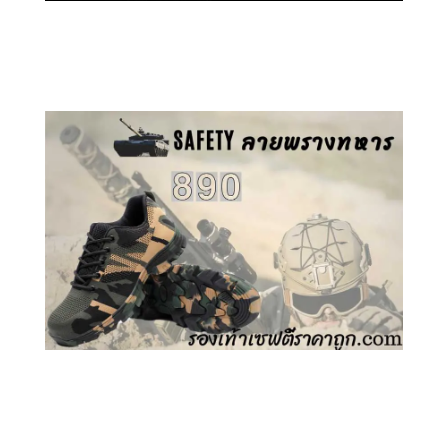
คลิกชม รองเท้าเซฟตี้ GT
คลิกชม รองเท้าเซฟตี้ ลายพราง