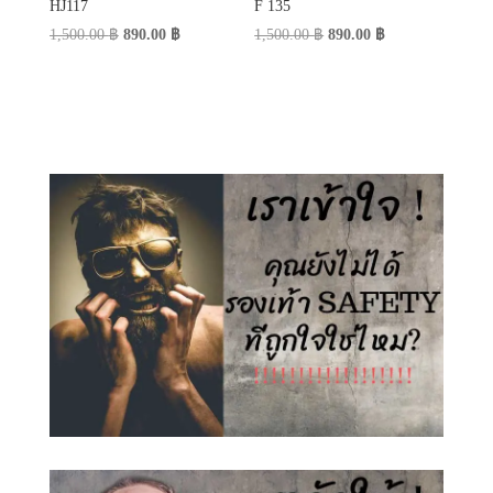
HJ117
F 135
Original
Current
Original
Current
1,500.00
฿
890.00
฿
1,500.00
฿
890.00
฿
price
price
price
price
was:
is:
was:
is:
1,500.00 ฿.
890.00 ฿.
1,500.00 ฿.
890.00 ฿.