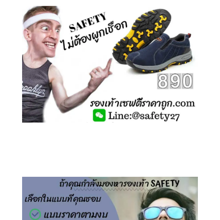
คลิกชม รองเท้าเซฟตี้ ไร้เชือก