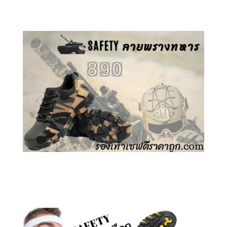
คลิกชม รองเท้าเซฟตี้ GT
คลิกชม รองเท้าเซฟตี้ ลายพราง