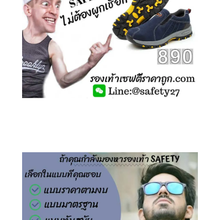
คลิกชม รองเท้าเซฟตี้ ไร้เชือก