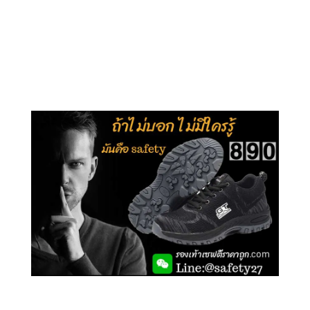
คลิกชม รุ่นหุ้มข้อ G210
คลิกชม รุ่นหุ้มส้น G106