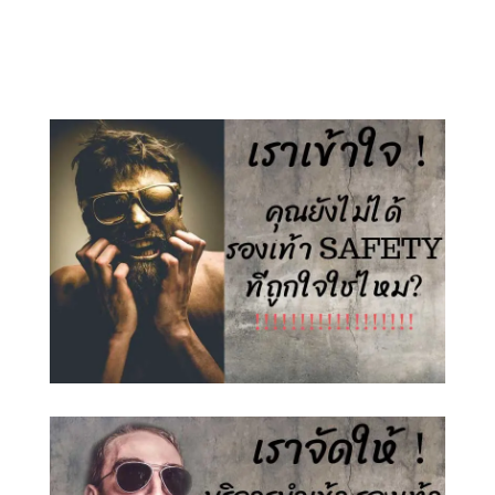
price
price
price
price
was:
is:
was:
is:
1,500.00 ฿.
890.00 ฿.
1,500.00 ฿.
890.00 ฿.