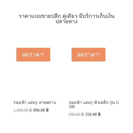
ราคาแบบขายปลีก คู่เดียว มีบริการเก็บเงิน
ปลายทาง
ลดราคา!
ลดราคา!
รองเท้า safety ลายพราง
รองเท้า safety หัวเหล็ก รุ่น G
106
Original
Current
1,500.00
฿
890.00
฿
Original
Current
590.00
฿
350.00
฿
price
price
price
price
was:
is:
was:
is:
1,500.00 ฿.
890.00 ฿.