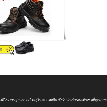
ึ่งมีโรงงานฐานการผลิตอยู่ในประเทศจีน ซึ่งรับนำเข้ารองเท้าเซฟตี้ค