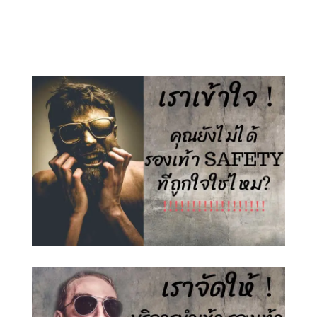
price
price
price
price
was:
is:
was:
is:
1,500.00 ฿.
890.00 ฿.
1,500.00 ฿.
890.00 ฿.