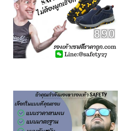
คลิกชม รองเท้าเซฟตี้ ไร้เชือก