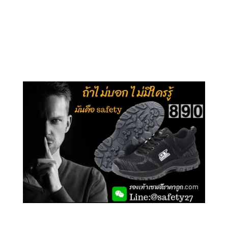
คลิกชม รุ่นหุ้มข้อ G210
คลิกชม รุ่นหุ้มส้น G106