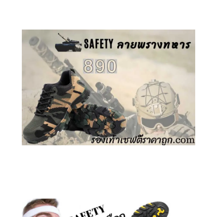
คลิกชม รองเท้าเซฟตี้ GT
คลิกชม รองเท้าเซฟตี้ ลายพราง