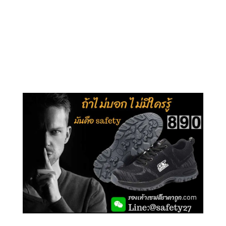
คลิกชม รุ่นหุ้มข้อ G210
คลิกชม รุ่นหุ้มส้น G106