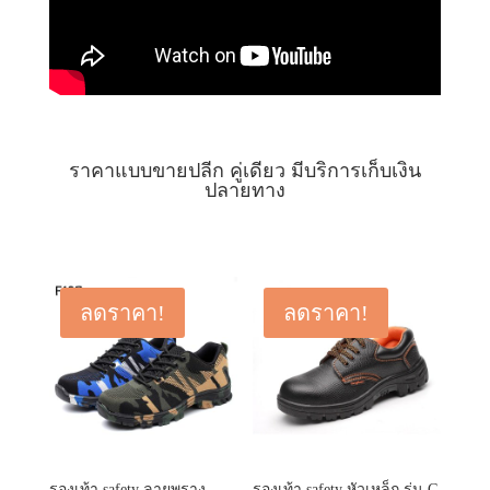
ราคาแบบขายปลีก คู่เดียว มีบริการเก็บเงิน
ปลายทาง
ลดราคา!
ลดราคา!
รองเท้า safety ลายพราง
รองเท้า safety หัวเหล็ก รุ่น G