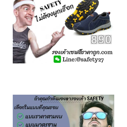
คลิกชม รองเท้าเซฟตี้ ไร้เชือก