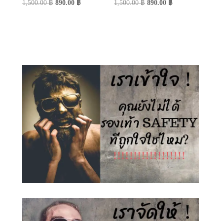
Original
Current
Original
Current
1,500.00
฿
890.00
฿
1,500.00
฿
890.00
฿
price
price
price
price
was:
is:
was:
is:
1,500.00 ฿.
890.00 ฿.
1,500.00 ฿.
890.00 ฿.