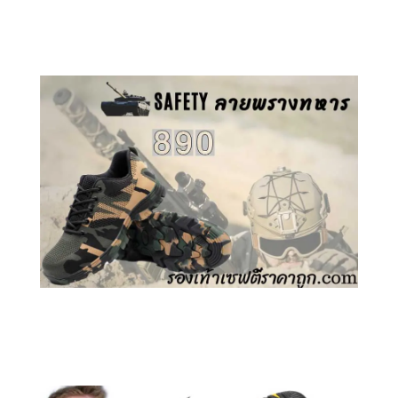
คลิกชม รองเท้าเซฟตี้ GT
คลิกชม รองเท้าเซฟตี้ ลายพราง