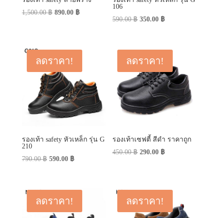
106
Original
Current
1,500.00
฿
890.00
฿
Original
Current
590.00
฿
350.00
฿
price
price
price
price
was:
is:
was:
is:
1,500.00 ฿.
890.00 ฿.
590.00 ฿.
350.00 ฿.
ลดราคา!
ลดราคา!
รองเท้า safety หัวเหล็ก รุ่น G
รองเท้าเซฟตี้ สีดำ ราคาถูก
210
Original
Current
450.00
฿
290.00
฿
Original
Current
790.00
฿
590.00
฿
price
price
price
price
was:
is:
was:
is:
450.00 ฿.
290.00 ฿.
790.00 ฿.
590.00 ฿.
ลดราคา!
ลดราคา!