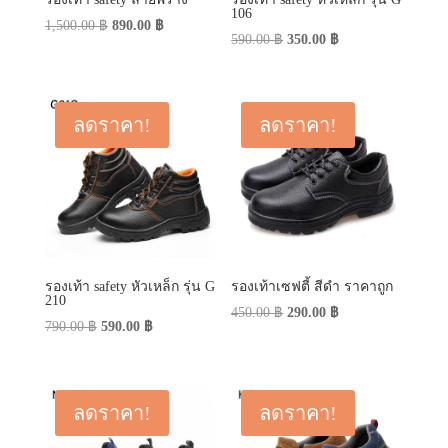
106
Original
Current
1,500.00
฿
890.00
฿
Original
Current
590.00
฿
350.00
฿
price
price
price
price
was:
is:
was:
is:
1,500.00 ฿.
890.00 ฿.
590.00 ฿.
350.00 ฿.
ลดราคา!
ลดราคา!
รองเท้า safety หัวเหล็ก รุ่น G
รองเท้าเซฟตี้ สีดำ ราคาถูก
210
Original
Current
450.00
฿
290.00
฿
Original
Current
790.00
฿
590.00
฿
price
price
price
price
was:
is:
was:
is:
450.00 ฿.
290.00 ฿.
790.00 ฿.
590.00 ฿.
ลดราคา!
ลดราคา!