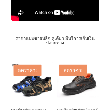
ราคาแบบขายปลีก คู่เดียว มีบริการเก็บเงิน
ปลายทาง
ลดราคา!
ลดราคา!
รองเท้า safety ลายพราง
รองเท้า safety หัวเหล็ก รุ่น G