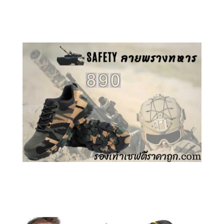
คลิกชม รองเท้าเซฟตี้ GT
คลิกชม รองเท้าเซฟตี้ ลายพราง