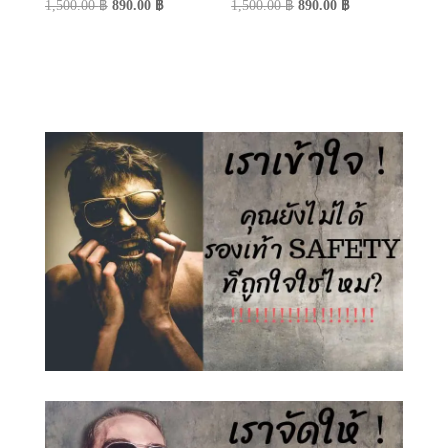
Original
Current
Original
Current
1,500.00
฿
890.00
฿
1,500.00
฿
890.00
฿
price
price
price
price
was:
is:
was:
is:
1,500.00 ฿.
890.00 ฿.
1,500.00 ฿.
890.00 ฿.