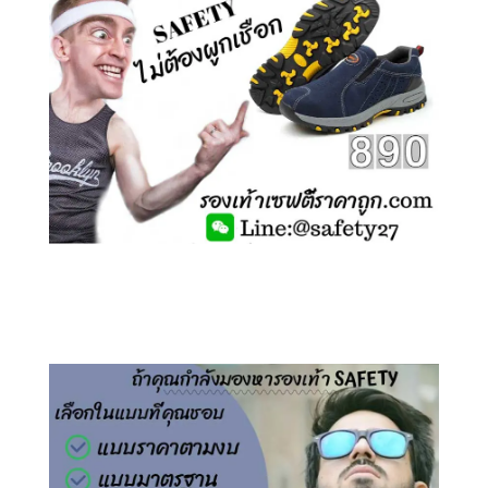
คลิกชม รองเท้าเซฟตี้ ไร้เชือก