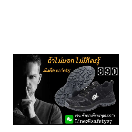
คลิกชม รุ่นหุ้มข้อ G210
คลิกชม รุ่นหุ้มส้น G106