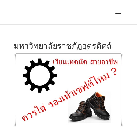
มหาวิทยาลัยราชภัฏอุตรดิตถ์