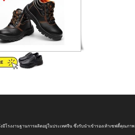
ึ่งมีโรงงานฐานการผลิตอยู่ในประเทศจีน ซึ่งรับนำเข้ารองเท้าเซฟตี้ค