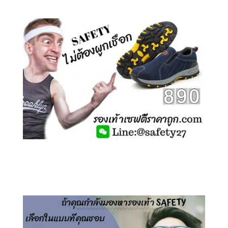
คลิกชม รองเท้าเซฟตี้ ไร้เชือก