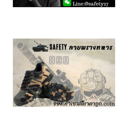
คลิกชม รองเท้าเซฟตี้ GT
คลิกชม รองเท้าเซฟตี้ ลายพราง