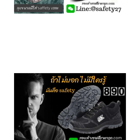
คลิกชม รุ่นหุ้มข้อ G210
คลิกชม รุ่นหุ้มส้น G106