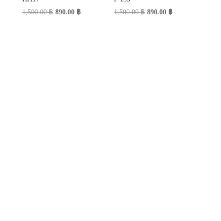
Original
Current
Original
Current
1,500.00
฿
890.00
฿
1,500.00
฿
890.00
฿
price
price
price
price
was:
is:
was:
is:
1,500.00 ฿.
890.00 ฿.
1,500.00 ฿.
890.00 ฿.