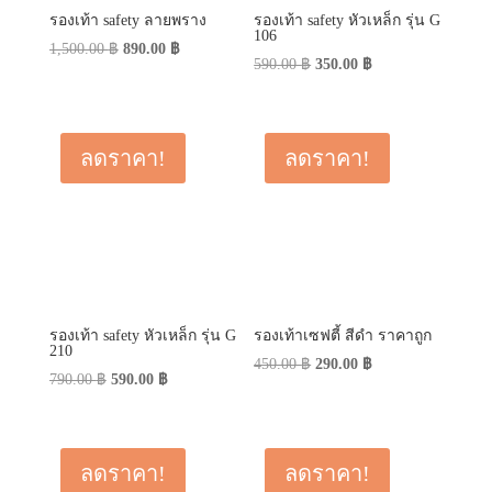
รองเท้า safety ลายพราง
รองเท้า safety หัวเหล็ก รุ่น G
106
Original
Current
1,500.00
฿
890.00
฿
Original
Current
590.00
฿
350.00
฿
price
price
price
price
was:
is:
was:
is:
1,500.00 ฿.
890.00 ฿.
590.00 ฿.
350.00 ฿.
ลดราคา!
ลดราคา!
รองเท้า safety หัวเหล็ก รุ่น G
รองเท้าเซฟตี้ สีดำ ราคาถูก
210
Original
Current
450.00
฿
290.00
฿
Original
Current
790.00
฿
590.00
฿
price
price
price
price
was:
is:
was:
is:
450.00 ฿.
290.00 ฿.
790.00 ฿.
590.00 ฿.
ลดราคา!
ลดราคา!