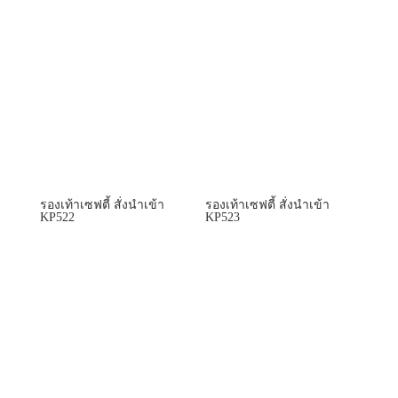
รองเท้าเซฟตี้ สั่งนำเข้า
รองเท้าเซฟตี้ สั่งนำเข้า
KP522
KP523