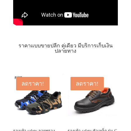
ราคาแบบขายปลีก คู่เดียว มีบริการเก็บเงิน
ปลายทาง
ลดราคา!
ลดราคา!
รองเท้า safety ลายพราง
รองเท้า safety หัวเหล็ก รุ่น G