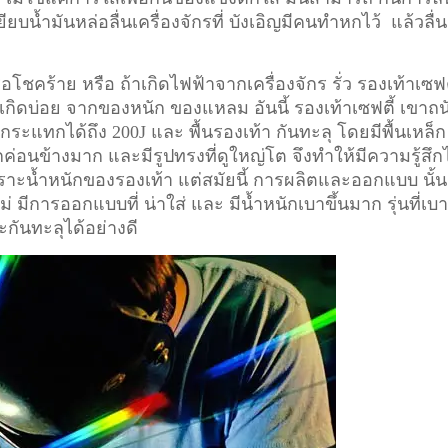
ียบน้ำมันหล่อลื่นเครื่องจักรที่ บังเอิญมีคนทำหกไว้ แล้วลื่น
อโชคร้าย หรือ ถ้าเกิดไฟฟ้าจากเครื่องจักร รั่ว รองเท้าเซฟต
ี่เกิดบ่อย จากของหนัก ของแหลม อันนี้ รองเท้าเซฟตี้ เขาถน
ระแทกได้ถึง 200J และ พื้นรองเท้า กันทะลุ โดยมีพื้นเหล็ก
ักค่อนข้างมาก และมีรูปทรงที่ดูใหญ่โต จึงทำให้มีความรู้สึก
า เพราะน้ำหนักของรองเท้า แต่สมัยนี้ การผลิตและออกแบบ นั้น
ม่ มีการออกแบบที่ น่าใส่ และ มีน้ำหนักเบาขึ้นมาก รุ่นที่เบ
ะกันทะลุได้อย่างดี