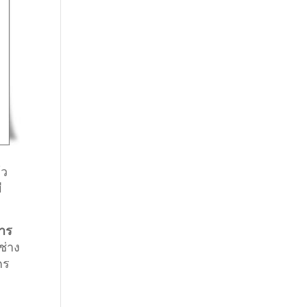
้ว
ี
าร
ช่าง
คร